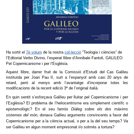
Ha sortit el
7è volum
de la nostr
a
col·lecció
“Teologia i ciències” de
l’Editorial Verbo Divino, l’esperat llibre d’Annibale Fantoli, GALILEO:
Pel Copernicanisme i per l’Església.
Aquest llibre, darrer fruit de la Comissió d’Estudi del Cas Galileu
instituïda per Joan Pau II, surt a l’espanyol amb casi 20 anys de
retard, però al menys amb l’avantatge d’incorporar totes les
modificacions de la recent edició 3ª de l’original italià.
En quin sentit s’esforçava Galileu per lluitar pel Copernicanisme i per
l’Església? El problema de l’heliocentrisme era simplement científc o
epistemològic? En el seu famós
Diàleg sobre els dos màxims
sistemes del món,
donava Galileu arguments convincents a favor del
Copernicanisme per a la ciència actual, o per a la del seu temps? Va
ser Galileu en algun moment empresonat i/o sotmès a
tortura?