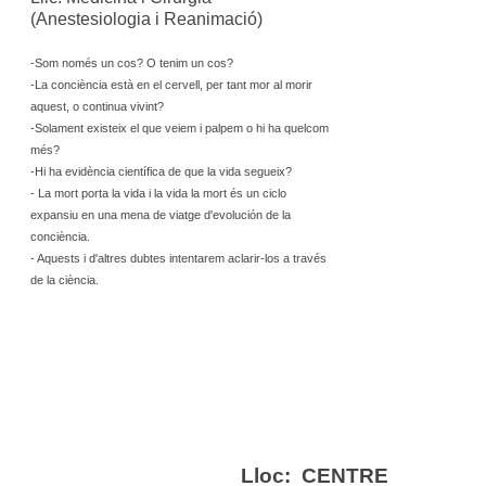
(Anestesiologia i Reanimació)
-Som només un cos? O tenim un cos?
-La conciència està en el cervell, per tant mor al morir
aquest, o continua vivint?
-Solament existeix el que veiem i palpem o hi ha quelcom
més?
-Hi ha evidència científica de que la vida segueix?
- La mort porta la vida i la vida la mort és un ciclo
expansiu en una mena de viatge d'evolución de la
conciència.
- Aquests i d'altres dubtes intentarem aclarir-los a través
de la ciència.
Lloc: CENTRE