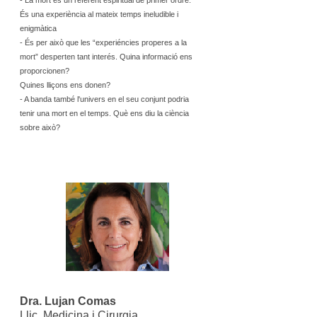
- La mort és un referent espiritual de primer ordre.
És una experiència al mateix temps ineludible i
enigmàtica
- És per això que les “experiéncies properes a la
mort” desperten tant interés. Quina informació ens
proporcionen?
Quines lliçons ens donen?
- A banda també l'univers en el seu conjunt podria
tenir una mort en el temps. Què ens diu la ciència
sobre això?
Dra. Lujan Comas
Llic. Medicina i Cirurgia