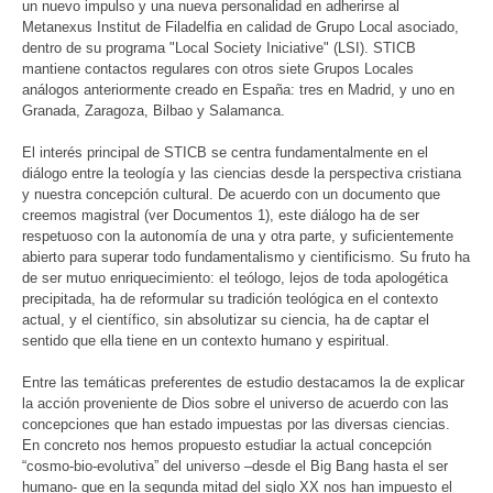
un nuevo impulso y una nueva personalidad en adherirse al
Metanexus Institut de Filadelfia en calidad de Grupo Local asociado,
dentro de su programa "Local Society Iniciative" (LSI). STICB
mantiene contactos regulares con otros siete Grupos Locales
análogos anteriormente creado en España: tres en Madrid, y uno en
Granada, Zaragoza, Bilbao y Salamanca.
El interés principal de STICB se centra fundamentalmente en el
diálogo entre la teología y las ciencias desde la perspectiva cristiana
y nuestra concepción cultural. De acuerdo con un documento que
creemos magistral (ver Documentos 1), este diálogo ha de ser
respetuoso con la autonomía de una y otra parte, y suficientemente
abierto para superar todo fundamentalismo y cientificismo. Su fruto ha
de ser mutuo enriquecimiento: el teólogo, lejos de toda apologética
precipitada, ha de reformular su tradición teológica en el contexto
actual, y el científico, sin absolutizar su ciencia, ha de captar el
sentido que ella tiene en un contexto humano y espiritual.
Entre las temáticas preferentes de estudio destacamos la de explicar
la acción proveniente de Dios sobre el universo de acuerdo con las
concepciones que han estado impuestas por las diversas ciencias.
En concreto nos hemos propuesto estudiar la actual concepción
“cosmo-bio-evolutiva” del universo –desde el Big Bang hasta el ser
humano- que en la segunda mitad del siglo XX nos han impuesto el